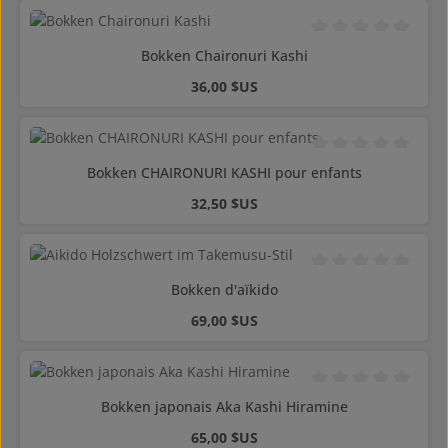
Note moyenne de 0 s
Bokken Chaironuri Kashi
Prix régulier :
36,00 $US
Note moyenne de 0 s
Bokken CHAIRONURI KASHI pour enfants
Prix régulier :
32,50 $US
Note moyenne de 0 s
Bokken d'aïkido
Prix régulier :
69,00 $US
Note moyenne de 0 s
Bokken japonais Aka Kashi Hiramine
Prix régulier :
65,00 $US