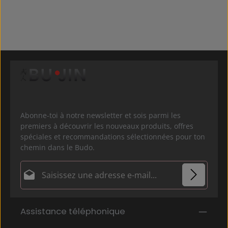
Abonne-toi à notre newsletter et sois parmi les
premiers à découvrir les nouveaux produits, offres
spéciales et recommandations sélectionnées pour ton
chemin dans le Budo.
Adresse e-mail*
Politique de confidentialité
Les champs marqués d'un astérisque (*) sont
Assistance téléphonique
En sélectionnant Continuer, vous confirmez que
obligatoires.
vous avez lu nos