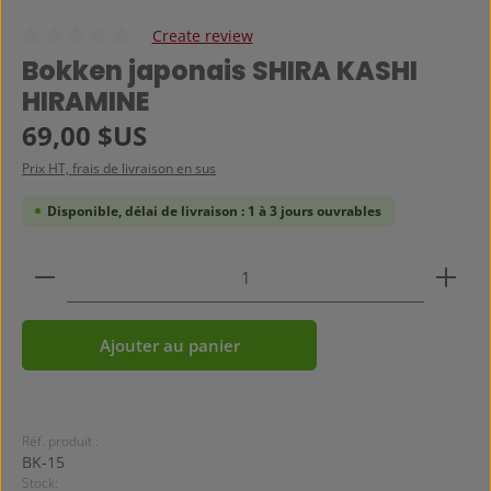
Create review
Note moyenne de 0 sur 5 étoiles
Bokken japonais SHIRA KASHI
HIRAMINE
Prix régulier :
69,00 $US
Prix HT, frais de livraison en sus
Disponible, délai de livraison : 1 à 3 jours ouvrables
Quantité de produit : Entrez la quantité souhaitée
Ajouter au panier
Réf. produit :
BK-15
Stock: