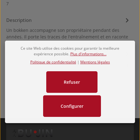
7
Description
Un bokken accompagne son propriétaire pendant des
années. Il porte les traces de l'entraînement et en raconte
l'histoire. L…
Plus
Ce site Web utilise des cookies pour garantir la meilleure
Hersteller
expérience possible.
Plus d'informations...
Politique de confidentialité
|
Mentions légales
Évaluations
Refuser
Configurer