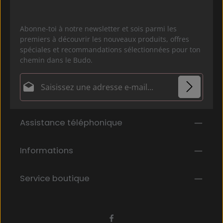
Abonne-toi à notre newsletter et sois parmi les
premiers à découvrir les nouveaux produits, offres
spéciales et recommandations sélectionnées pour ton
chemin dans le Budo.
Adresse e-mail*
Politique de confidentialité
Les champs marqués d'un astérisque (*) sont
Assistance téléphonique
En sélectionnant Continuer, vous confirmez que
obligatoires.
vous avez lu nos
informations sur la protection des données
et que
Informations
vous avez accepté nos
conditions générales
.
*
Service boutique