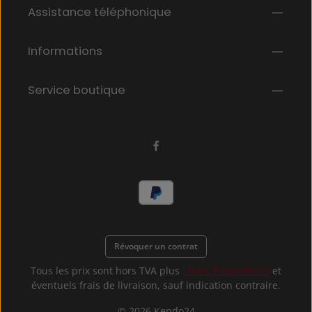
Les champs marqués d'un astérisque (*) sont
Assistance téléphonique
En sélectionnant Continuer, vous confirmez que
obligatoires.
vous avez lu nos
informations sur la protection des données
et que
Informations
vous avez accepté nos
conditions générales
.
*
Service boutique
Révoquer un contrat
Tous les prix sont hors TVA plus
, frais d'expédition
et
éventuels frais de livraison, sauf indication contraire.
© 2026 Kendo24