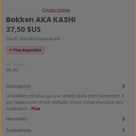
Create review
Note moyenne de 0 sur 5 étoiles
Bokken AKA KASHI
Prix régulier :
37,50 $US
Prix HT, frais de livraison en sus
Plus disponible
Réf. produit :
BK-05
Description
Un bokken est plus qu'une simple épée d'entraînement. Il
est l'expression d'une attitude, d'une compréhension des
matériaux…
Plus
Hersteller
Évaluations