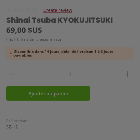
Create review
Note moyenne de 0 sur 5 étoiles
Shinai Tsuba KYOKUJITSUKI
Prix régulier :
69,00 $US
Prix HT, frais de livraison en sus
Disponible dans 14 jours, délai de livraison 1 à 3 jours
ouvrables
Quantité de produit : Entrez la quantité souhaitée
Ajouter au panier
Réf. produit :
SZ-12