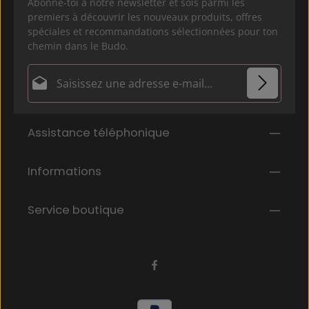
Abonne-toi à notre newsletter et sois parmi les
premiers à découvrir les nouveaux produits, offres
spéciales et recommandations sélectionnées pour ton
chemin dans le Budo.
Adresse e-mail*
Politique de confidentialité
Les champs marqués d'un astérisque (*) sont
Assistance téléphonique
En sélectionnant Continuer, vous confirmez que
obligatoires.
vous avez lu nos
informations sur la protection des données
et que
Informations
vous avez accepté nos
conditions générales
.
*
Service boutique