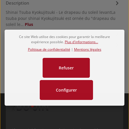
Description
Shinai Tsuba Kyokujitsuki - Le drapeau du soleil levantLa
tsuba pour shinaï Kyokujitsuki est ornée du "drapeau du
soleil le…
Plus
Hersteller
Ce site Web utilise des cookies pour garantir la meilleure
expérience possible.
Plus d'informations...
Évaluations
Politique de confidentialité
|
Mentions légales
Refuser
Configurer