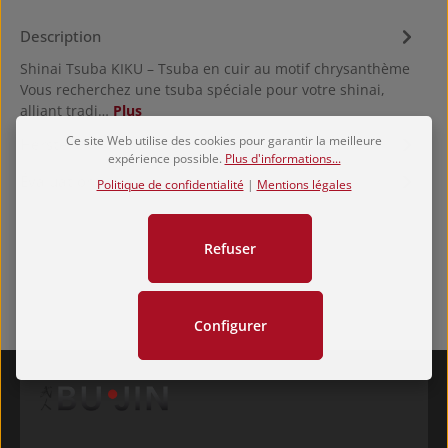
Description
Shinai Tsuba KIKU – Tsuba en cuir au motif chrysanthème
Vous recherchez une tsuba spéciale pour votre shinai,
alliant tradi…
Plus
Ce site Web utilise des cookies pour garantir la meilleure
Hersteller
expérience possible.
Plus d'informations...
Évaluations
Politique de confidentialité
|
Mentions légales
Refuser
Configurer