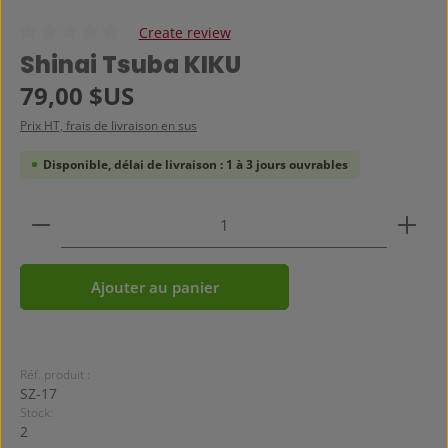
Create review
Note moyenne de 0 sur 5 étoiles
Shinai Tsuba KIKU
Prix régulier :
79,00 $US
Prix HT, frais de livraison en sus
Disponible, délai de livraison : 1 à 3 jours ouvrables
Quantité de produit : Entrez la quantité souhaitée
Ajouter au panier
Réf. produit :
SZ-17
Stock:
2