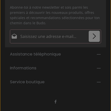
Abonne-toi à notre newsletter et sois parmi les
premiers à découvrir les nouveaux produits, offres
spéciales et recommandations sélectionnées pour ton
chemin dans le Budo.
Adresse e-mail*
Politique de confidentialité
Les champs marqués d'un astérisque (*) sont
Assistance téléphonique
En sélectionnant Continuer, vous confirmez que
obligatoires.
vous avez lu nos
informations sur la protection des données
et que
Informations
vous avez accepté nos
conditions générales
.
*
Service boutique