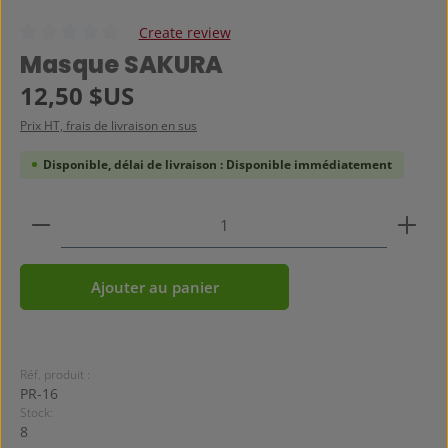
Create review
Note moyenne de 0 sur 5 étoiles
Masque SAKURA
Prix régulier :
12,50 $US
Prix HT, frais de livraison en sus
Disponible, délai de livraison : Disponible immédiatement
Quantité de produit : Entrez la quantité souhaitée
Ajouter au panier
Réf. produit :
PR-16
Stock:
8