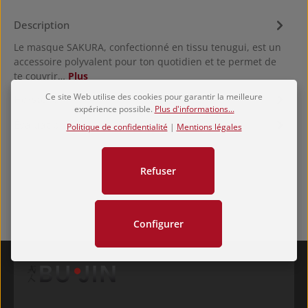
Description
Le masque SAKURA, confectionné en tissu tenugui, est un
accessoire polyvalent pour ton quotidien et te permet de
te couvrir…
Plus
Ce site Web utilise des cookies pour garantir la meilleure
Hersteller
expérience possible.
Plus d'informations...
Évaluations
Politique de confidentialité
|
Mentions légales
Refuser
Configurer