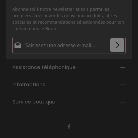
Abonne-toi à notre newsletter et sois parmi les
premiers à découvrir les nouveaux produits, offres
spéciales et recommandations sélectionnées pour ton
chemin dans le Budo.
Adresse e-mail*
Politique de confidentialité
Les champs marqués d'un astérisque (*) sont
Assistance téléphonique
En sélectionnant Continuer, vous confirmez que
obligatoires.
vous avez lu nos
informations sur la protection des données
et que
Informations
vous avez accepté nos
conditions générales
.
*
Service boutique