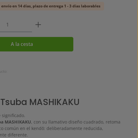
l envío en 14 días, plazo de entrega 1 - 3 días laborables
 del producto: introduce la cantidad de
A la cesta
cto:
i Tsuba MASHIKAKU
 significado.
uba MASHIKAKU
, con su llamativo diseño cuadrado, retoma
o común en el kendō: deliberadamente reducida,
te diferente.