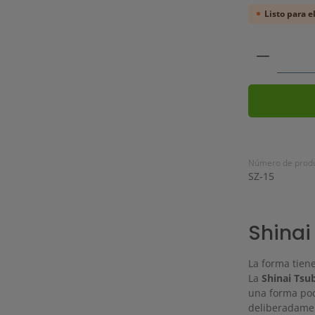
Listo para e
Cantidad
Número de produ
SZ-15
Shina
La forma tiene
La
Shinai Ts
una forma poc
deliberadamen