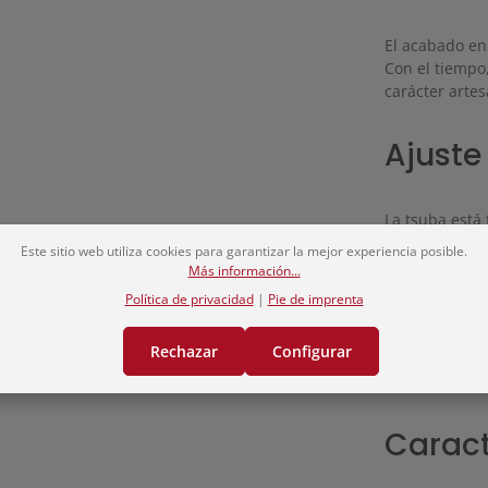
El acabado en 
Con el tiempo,
carácter artes
Ajuste
La tsuba está 
habituales.
Este sitio web utiliza cookies para garantizar la mejor experiencia posible.
Más información...
Es ideal tant
Política de privacidad
|
Pie de imprenta
desean persona
Rechazar
Configurar
Fabricada a m
Caract