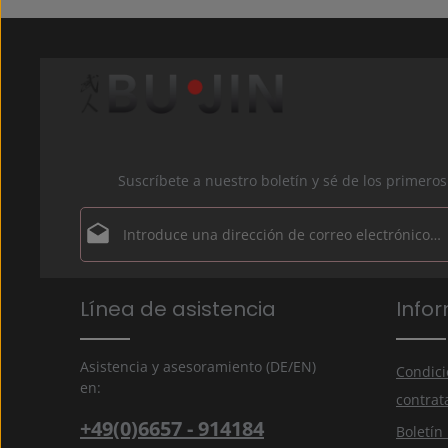
Suscríbete a nuestro boletín y sé de los primer
Dirección de correo electrónico*
Política de privacidad
Los campos marcados con un asterisco (*) son obligator
Línea de asistencia
Info
Al seleccionar continuar, confirmas que has leído 
información de protección de datos
y que has acep
nuestros
términos y condiciones generales
.
*
Asistencia y asesoramiento (DE/EN)
Condici
en:
contrat
+49(0)6657 - 914184
Boletín