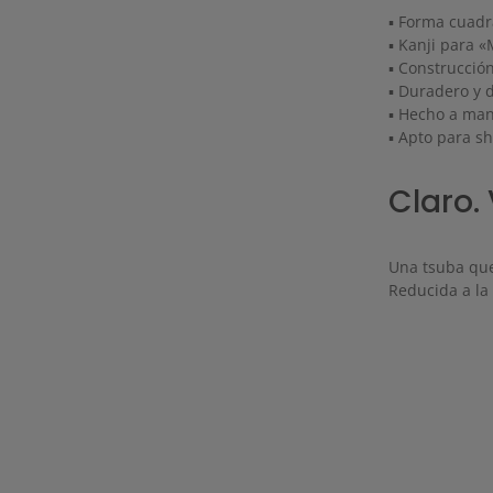
▪ Forma cuadr
▪ Kanji para «
▪ Construcció
▪ Duradero y 
▪ Hecho a ma
▪ Apto para s
Claro.
Una tsuba que
Reducida a la 