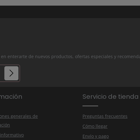
os en enterarte de nuevos productos, ofertas especiales y recomend
ios.
rmación
Servicio de tienda
nuestra
tado
ones generales de
Preguntas frecuentes
ación
Cómo llegar
 informativo
Envío y pago