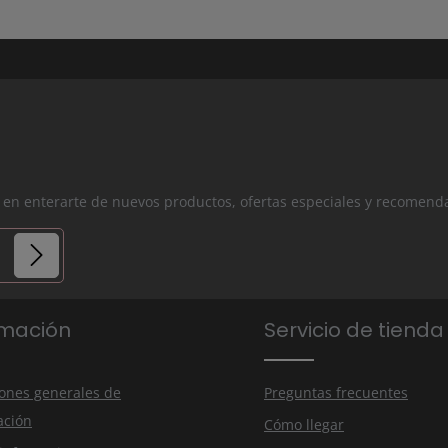
os en enterarte de nuevos productos, ofertas especiales y recomend
ios.
rmación
Servicio de tienda
nuestra
tado
ones generales de
Preguntas frecuentes
ación
Cómo llegar