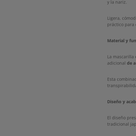
y la nariz.
Ligera, cómod
práctico para
Material y fu
La mascarilla
adicional
de a
Esta combinac
transpirabilid
Diseño y aca
El diseño pre
tradicional ja