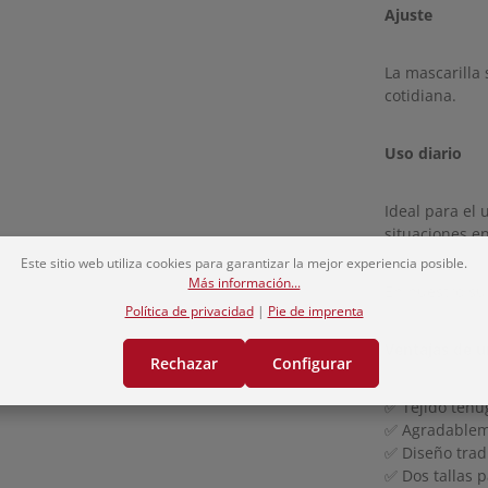
Ajuste
La mascarilla
cotidiana.
Uso diario
Ideal para el 
situaciones en
Este sitio web utiliza cookies para garantizar la mejor experiencia posible.
Más información...
En nuestro su
Política de privacidad
|
Pie de imprenta
Ventajas de u
Rechazar
Configurar
✅ Tejido tenu
✅ Agradableme
✅ Diseño trad
✅ Dos tallas p