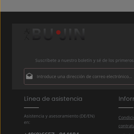
Suscríbete a nuestro boletín y sé de los primer
Dirección de correo electrónico*
Política de privacidad
Los campos marcados con un asterisco (*) son obligator
Línea de asistencia
Info
Al seleccionar continuar, confirmas que has leído 
información de protección de datos
y que has acep
nuestros
términos y condiciones generales
.
*
Asistencia y asesoramiento (DE/EN)
Condici
en:
contrat