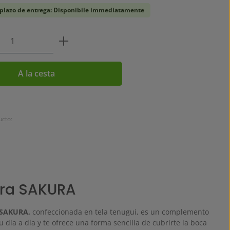
 plazo de entrega: Disponibile immediatamente
 del producto: introduce la cantidad de
A la cesta
cto:
ra SAKURA
SAKURA,
confeccionada en tela tenugui, es un complemento
tu día a día y te ofrece una forma sencilla de cubrirte la boca