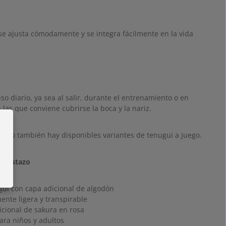
 se ajusta cómodamente y se integra fácilmente en la vida
uso diario, ya sea al salir, durante el entrenamiento o en
 las que conviene cubrirse la boca y la nariz.
rtido también hay disponibles variantes de tenugui a juego.
n vistazo
gui con capa adicional de algodón
nte ligera y transpirable
icional de sakura en rosa
ara niños y adultos