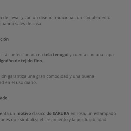
a de llevar y con un diseño tradicional: un complemento
 cuando sales de casa.
nción
 está confeccionada en
tela tenugui
y cuenta con una capa
lgodón de tejido fino
.
ión garantiza una gran comodidad y una buena
ad en el uso diario.
bado
senta un
motivo
clásico
de SAKURA
en rosa, un estampado
ponés que simboliza el crecimiento y la perdurabilidad.