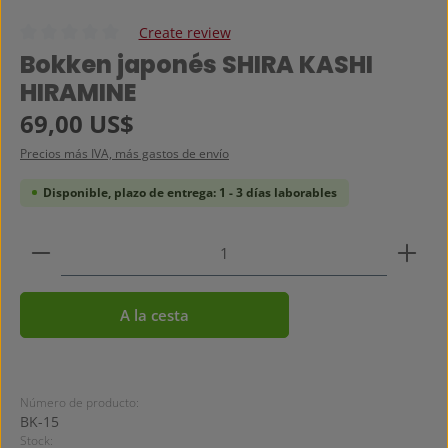
Create review
Calificación promedio de 0 de 5 estrellas
Bokken japonés SHIRA KASHI
HIRAMINE
Precio normal:
69,00 US$
Precios más IVA, más gastos de envío
Disponible, plazo de entrega: 1 - 3 días laborables
Cantidad del producto: introduce la cantidad dese
A la cesta
Número de producto:
BK-15
Stock: