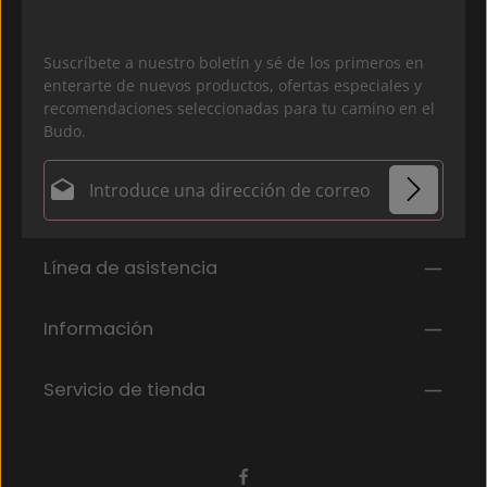
Suscríbete a nuestro boletín y sé de los primeros en
enterarte de nuevos productos, ofertas especiales y
recomendaciones seleccionadas para tu camino en el
Budo.
Dirección de correo electrónico*
Política de privacidad
Los campos marcados con un asterisco (*) son
Línea de asistencia
Al seleccionar continuar, confirmas que has leído
obligatorios.
nuestra
información de protección de datos
y que
has aceptado nuestros
Información
términos y condiciones generales
.
*
Servicio de tienda