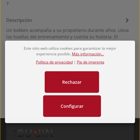
7
Descripción
Un bokken acompaña a su propietario durante años. Lleva
las huellas del entrenamiento y cuenta su historia. El
bokken Shira…
Más
Este sitio web utiliza cookies para garantizar la mejor
Hersteller
experiencia posible.
Más información...
Política de privacidad
|
Pie de imprenta
Valoraciones
Rechazar
Configurar