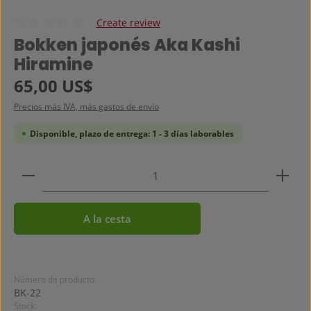
Create review
Calificación promedio de 0 de 5 estrellas
Bokken japonés Aka Kashi
Hiramine
Precio normal:
65,00 US$
Precios más IVA, más gastos de envío
Disponible, plazo de entrega: 1 - 3 días laborables
Cantidad del producto: introduce la cantidad dese
A la cesta
Número de producto:
BK-22
Stock: