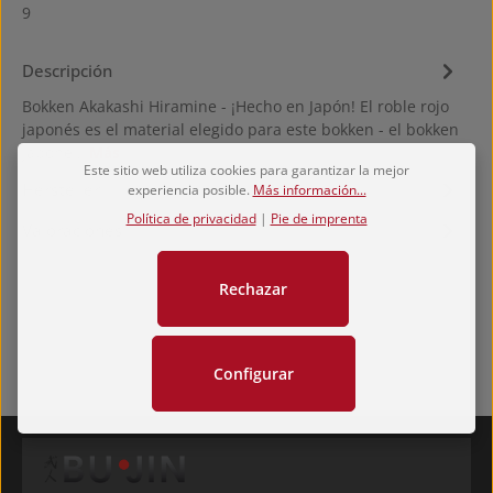
9
Descripción
Bokken Akakashi Hiramine - ¡Hecho en Japón! El roble rojo
japonés es el material elegido para este bokken - el bokken
japoné…
Más
Este sitio web utiliza cookies para garantizar la mejor
Hersteller
experiencia posible.
Más información...
Política de privacidad
|
Pie de imprenta
Valoraciones
Rechazar
Configurar