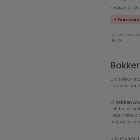
Precios más IVA,
Ya no está 
Número de produ
BK-24
Bokken
Un bokken aco
Lleva las huel
El
bokken Ak
calidad y com
Desarrollado p
materiales ge
Una espada de