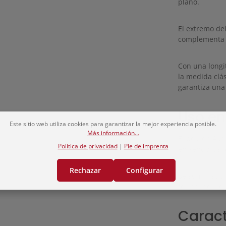
plano.
El extremo de
complementa la
Con una long
la medida clás
garantiza una
Uso en
Este sitio web utiliza cookies para garantizar la mejor experiencia posible.
Más información...
El bokken Aka
Política de privacidad
|
Pie de imprenta
en kendo, así
Rechazar
Configurar
Se suministr
forma individ
Caract