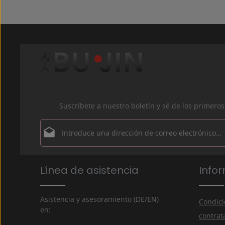
Suscríbete a nuestro boletín y sé de los primer
Dirección de correo electrónico*
Política de privacidad
Los campos marcados con un asterisco (*) son obligator
Línea de asistencia
Info
Al seleccionar continuar, confirmas que has leído 
información de protección de datos
y que has acep
nuestros
términos y condiciones generales
.
*
Asistencia y asesoramiento (DE/EN)
Condici
en:
contrat