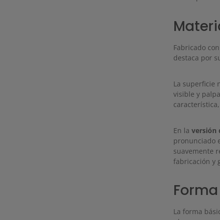
Materi
Fabricado con 
destaca por su
La superficie 
visible y palp
característica
En la
versión
pronunciado e
suavemente red
fabricación y
Forma 
La forma bási