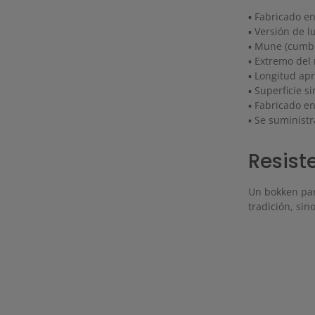
▪ Fabricado en
▪ Versión de 
▪ Mune (cumbr
▪ Extremo de
▪ Longitud ap
▪ Superficie s
▪ Fabricado e
▪ Se suminist
Resist
Un bokken par
tradición, sin