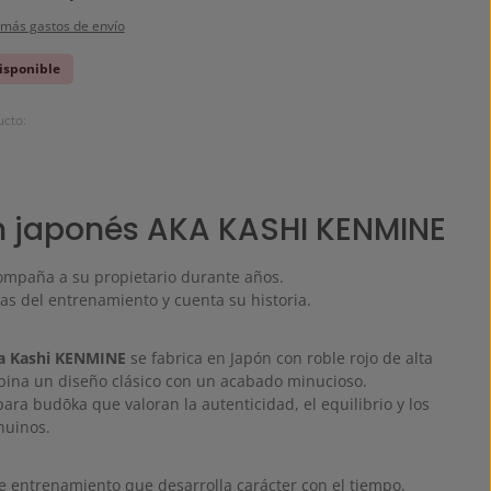
 más gastos de envío
disponible
cto:
 japonés AKA KASHI KENMINE
mpaña a su propietario durante años.
las del entrenamiento y cuenta su historia.
a Kashi KENMINE
se fabrica en Japón con roble rojo de alta
bina un diseño clásico con un acabado minucioso.
ara budōka que valoran la autenticidad, el equilibrio y los
nuinos.
 entrenamiento que desarrolla carácter con el tiempo.