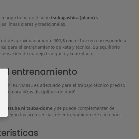
l mango tiene un diseño
tsukagashira (plano)
y
s líneas claras y tradicionales.
itud de aproximadamente
101,5 cm
, el bokken corresponde a
ica para el entrenamiento de kata y técnica. Su equilibrio
 sensación de manejo tranquila y controlada.
 el entrenamiento
 Kashi KENMINE es adecuado para el trabajo técnico preciso
 como para otras disciplinas de budō.
a
sin tsuba ni tsuba-dome
y se puede complementar de
ual según las preferencias de entrenamiento de cada uno.
erísticas