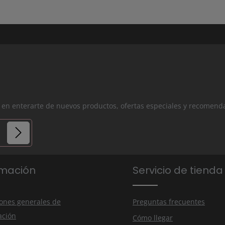
os en enterarte de nuevos productos, ofertas especiales y recomend
ios.
rmación
Servicio de tienda
nuestra
tado
ones generales de
Preguntas frecuentes
ación
Cómo llegar