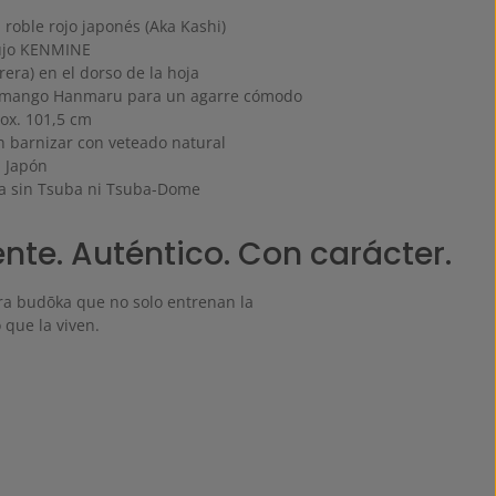
 roble rojo japonés (Aka Kashi)
lujo KENMINE
era) en el dorso de la hoja
l mango Hanmaru para un agarre cómodo
rox. 101,5 cm
in barnizar con veteado natural
n Japón
ra sin Tsuba ni Tsuba-Dome
ente. Auténtico. Con carácter.
a budōka que no solo entrenan la
o que la viven.