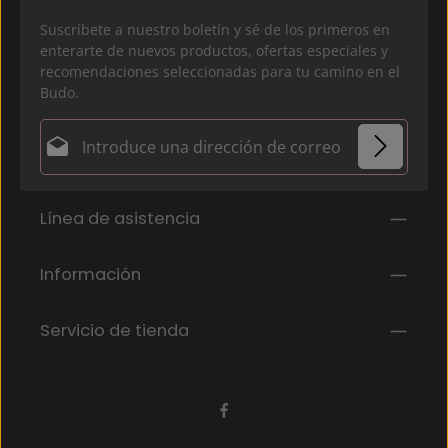
Suscríbete a nuestro boletín y sé de los primeros en
enterarte de nuevos productos, ofertas especiales y
recomendaciones seleccionadas para tu camino en el
Budo.
Dirección de correo electrónico*
Política de privacidad
Los campos marcados con un asterisco (*) son
Línea de asistencia
Al seleccionar continuar, confirmas que has leído
obligatorios.
nuestra
información de protección de datos
y que
has aceptado nuestros
Información
términos y condiciones generales
.
*
Servicio de tienda