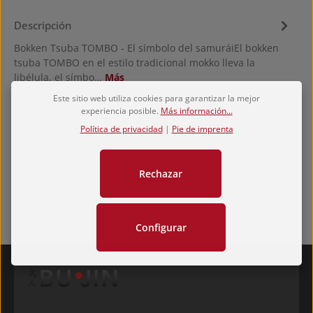
Descripción
Bokken Tsuba TOMBO - El símbolo del samuráiEl bokken
tsuba TOMBO en el estilo tradicional mokko lleva la
libélula, el símbo…
Más
Este sitio web utiliza cookies para garantizar la mejor
Hersteller
experiencia posible.
Más información...
Valoraciones
Política de privacidad
|
Pie de imprenta
Rechazar
Configurar