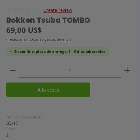
Create review
Calificación promedio de 0 de 5 estrellas
Bokken Tsuba TOMBO
Precio normal:
69,00 US$
Precios más IVA, más gastos de envío
Disponible, plazo de entrega: 1 - 3 días laborables
Cantidad del producto: introduce la cantidad dese
A la cesta
Número de producto:
BZ-17
Stock:
2