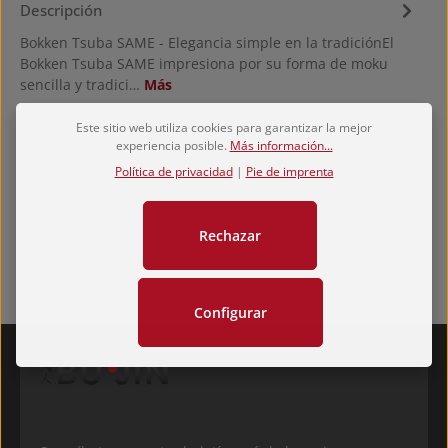
Descripción
Bokken Tsuba SAME - Elegancia simple en la tradiciónEl
Bokken Tsuba SAME impresiona por su forma de moku
sencilla y tradici…
Más
Hersteller
Este sitio web utiliza cookies para garantizar la mejor
experiencia posible.
Más información...
Valoraciones
Política de privacidad
|
Pie de imprenta
Rechazar
Configurar