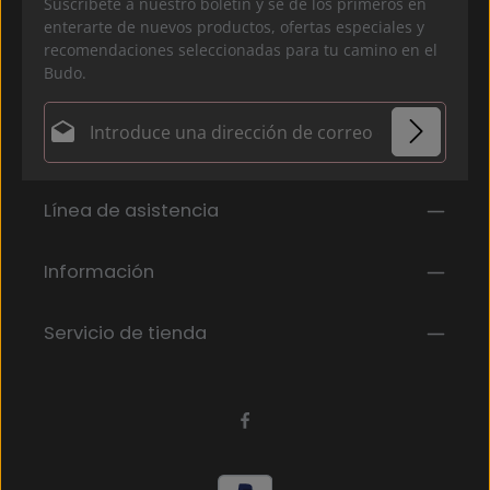
Suscríbete a nuestro boletín y sé de los primeros en
enterarte de nuevos productos, ofertas especiales y
recomendaciones seleccionadas para tu camino en el
Budo.
Dirección de correo electrónico*
Política de privacidad
Los campos marcados con un asterisco (*) son
Línea de asistencia
Al seleccionar continuar, confirmas que has leído
obligatorios.
nuestra
información de protección de datos
y que
has aceptado nuestros
Información
términos y condiciones generales
.
*
Servicio de tienda