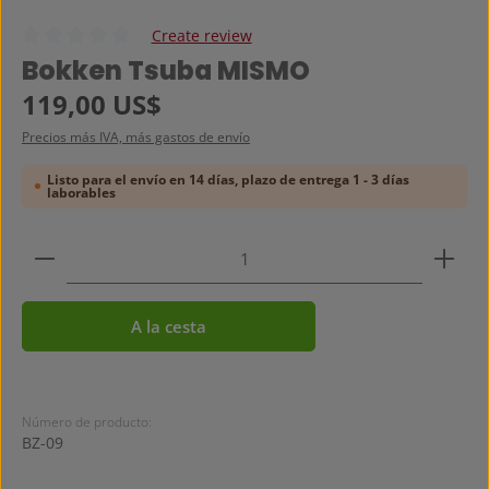
Create review
Calificación promedio de 0 de 5 estrellas
Bokken Tsuba MISMO
Precio normal:
119,00 US$
Precios más IVA, más gastos de envío
Listo para el envío en 14 días, plazo de entrega 1 - 3 días
laborables
Cantidad del producto: introduce la cantidad dese
A la cesta
Número de producto:
BZ-09