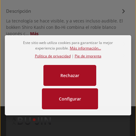
Descripción
La tecnología se hace visible, y a veces incluso audible. El
bokken Shiro Kashi con Bo-Hi combina el roble blanco
japonés c…
Más
Este sitio web utiliza cookies para garantizar la mejor
Hersteller
experiencia posible.
Más información...
Valoraciones
Política de privacidad
|
Pie de imprenta
Rechazar
Configurar