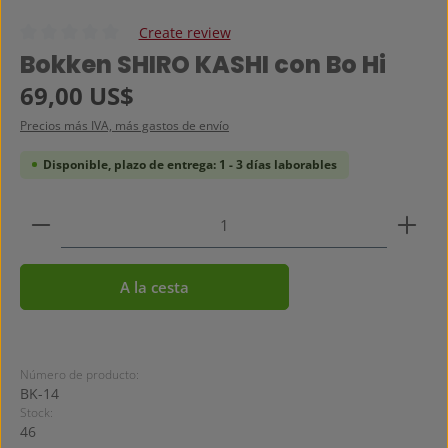
Create review
Calificación promedio de 0 de 5 estrellas
Bokken SHIRO KASHI con Bo Hi
Precio normal:
69,00 US$
Precios más IVA, más gastos de envío
Disponible, plazo de entrega: 1 - 3 días laborables
Cantidad del producto: introduce la cantidad dese
A la cesta
Número de producto:
BK-14
Stock:
46