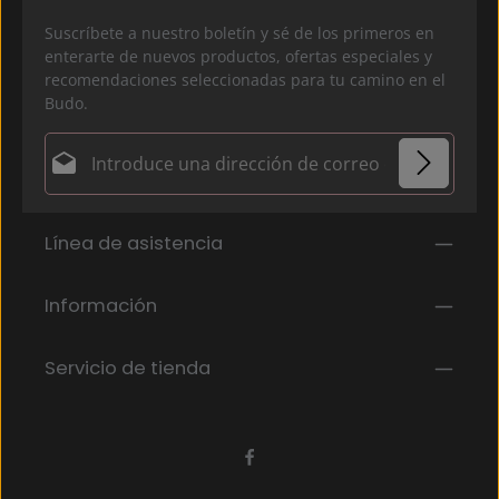
Suscríbete a nuestro boletín y sé de los primeros en
enterarte de nuevos productos, ofertas especiales y
recomendaciones seleccionadas para tu camino en el
Budo.
Dirección de correo electrónico*
Política de privacidad
Los campos marcados con un asterisco (*) son
Línea de asistencia
Al seleccionar continuar, confirmas que has leído
obligatorios.
nuestra
información de protección de datos
y que
has aceptado nuestros
Información
términos y condiciones generales
.
*
Servicio de tienda