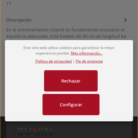
17
Descripción
En el entrenamiento infantil es fundamental encontrar el
equilibrio adecuado. Este bokken de 90 cm de longitud ha
sido dise…
Más
Este sitio web utiliza cookies para garantizar la mejor
Hersteller
experiencia posible.
Más información...
Política de privacidad
|
Pie de imprenta
Valoraciones
Rechazar
Configurar