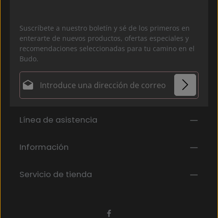
Suscríbete a nuestro boletín y sé de los primeros en
enterarte de nuevos productos, ofertas especiales y
recomendaciones seleccionadas para tu camino en el
Budo.
Dirección de correo electrónico*
Política de privacidad
Los campos marcados con un asterisco (*) son
Línea de asistencia
Al seleccionar continuar, confirmas que has leído
obligatorios.
nuestra
información de protección de datos
y que
has aceptado nuestros
Información
términos y condiciones generales
.
*
Servicio de tienda