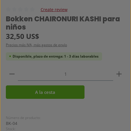
Create review
Calificación promedio de 0 de 5 estrellas
Bokken CHAIRONURI KASHI para
niños
Precio normal:
32,50 US$
Precios más IVA, más gastos de envío
Disponible, plazo de entrega: 1 - 3 días laborables
Cantidad del producto: introduce la cantidad dese
A la cesta
Número de producto:
BK-04
Stock: